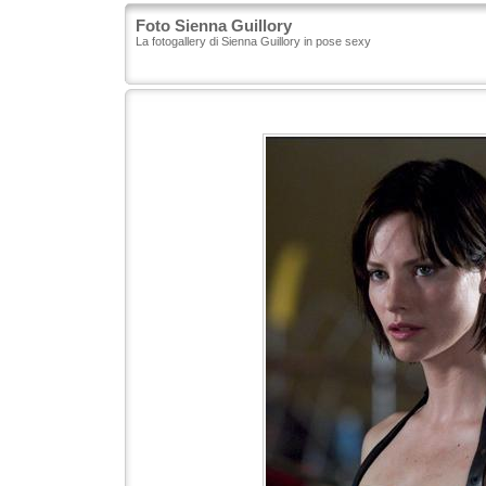
Foto Sienna Guillory
La fotogallery di Sienna Guillory in pose sexy