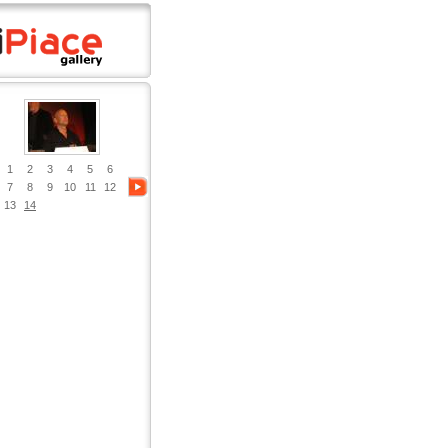
1
2
3
4
5
6
7
8
9
10
11
12
13
14